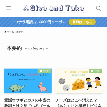
ココナラ電話占い3000円クーポン
登録はこちら
ホーム
本要約
本要約
– category –
本要約
本要約
童話ウサギとカメの本当の
チーズはどこへ消えた？
教訓とは？見ているゴール
【あらすじと感想】ビジネ